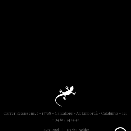
Carrer Requesens, 7 - 17708 - Cantallops - Alt Empordà - Catalunya - Tel.
+ 34 619 74 14 42
Avís Legal
|
Ús de Cookies